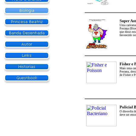
Super Ast
Uma caricatur
Pestana (Bios
que disse esta
favorecido no
Fisher e 
Mais uma cari
Pestana, des
de Fisher e P
Policial 
O dia-a-dia 
deve ser emoc