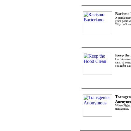
Racismo 
A eterna dispu
gram-positiva
Why can't we 
Keep the
Um laboratór
casa: há semp
e niguém para
Transgen
Anonymo
Where Fight 
transgenics.